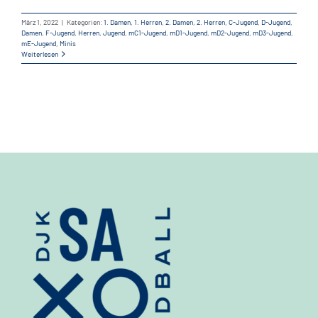
März 1, 2022
|
Kategorien:
1. Damen
,
1. Herren
,
2. Damen
,
2. Herren
,
C-Jugend
,
D-Jugend
,
Damen
,
F-Jugend
,
Herren
,
Jugend
,
mC1-Jugend
,
mD1-Jugend
,
mD2-Jugend
,
mD3-Jugend
,
mE-Jugend
,
Minis
Weiterlesen