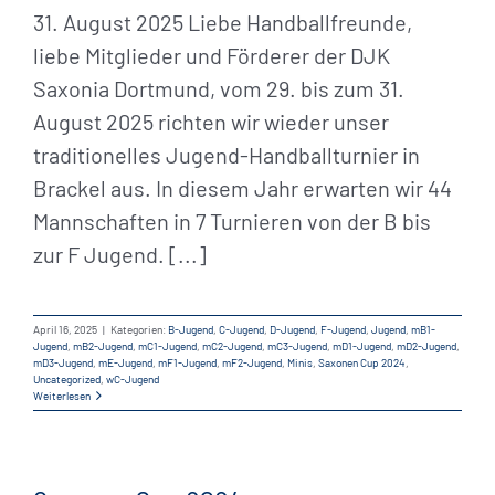
31. August 2025 Liebe Handballfreunde,
liebe Mitglieder und Förderer der DJK
Saxonia Dortmund, vom 29. bis zum 31.
August 2025 richten wir wieder unser
traditionelles Jugend-Handballturnier in
Brackel aus. In diesem Jahr erwarten wir 44
Mannschaften in 7 Turnieren von der B bis
zur F Jugend. [...]
April 16, 2025
|
Kategorien:
B-Jugend
,
C-Jugend
,
D-Jugend
,
F-Jugend
,
Jugend
,
mB1-
Jugend
,
mB2-Jugend
,
mC1-Jugend
,
mC2-Jugend
,
mC3-Jugend
,
mD1-Jugend
,
mD2-Jugend
,
mD3-Jugend
,
mE-Jugend
,
mF1-Jugend
,
mF2-Jugend
,
Minis
,
Saxonen Cup 2024
,
Uncategorized
,
wC-Jugend
Weiterlesen