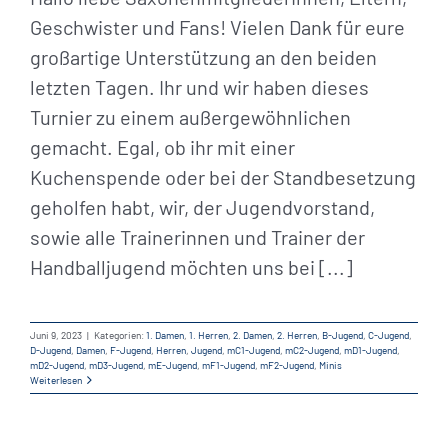
Geschwister und Fans! Vielen Dank für eure
großartige Unterstützung an den beiden
letzten Tagen. Ihr und wir haben dieses
Turnier zu einem außergewöhnlichen
gemacht. Egal, ob ihr mit einer
Kuchenspende oder bei der Standbesetzung
geholfen habt, wir, der Jugendvorstand,
sowie alle Trainerinnen und Trainer der
Handballjugend möchten uns bei [...]
Juni 9, 2023
|
Kategorien:
1. Damen
,
1. Herren
,
2. Damen
,
2. Herren
,
B-Jugend
,
C-Jugend
,
D-Jugend
,
Damen
,
F-Jugend
,
Herren
,
Jugend
,
mC1-Jugend
,
mC2-Jugend
,
mD1-Jugend
,
mD2-Jugend
,
mD3-Jugend
,
mE-Jugend
,
mF1-Jugend
,
mF2-Jugend
,
Minis
Weiterlesen