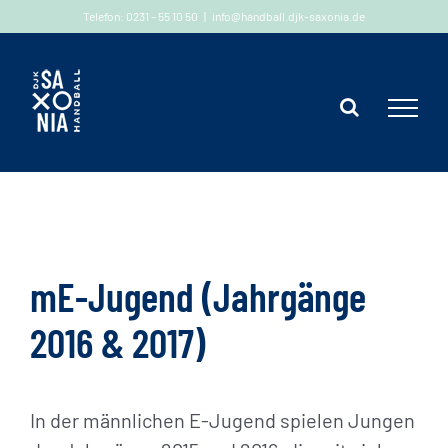
Zum
Telefon: 0231 – 55 10 50
|
info@handball.djk-saxonia.de
Inhalt
springen
mE-Jugend (Jahrgänge
2016 & 2017)
In der männlichen E-Jugend spielen Jungen