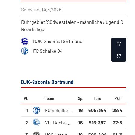
Samstag, 14.3.2026
Ruhrgebiet/Südwestfalen - männliche Jugend C
Bezirksliga
DJK-Saxonia Dortmund
17
FC Schalke 04
37
DJK-Saxonia Dortmund
Pl.
Team
Sp.
Tore
PKT
1
FC Schalke 04
16
505
:
354
28:4
2
VfL Bochum 1848 Handball
16
516
:
397
27:5
3
HSG Hattingen-Sprockhövel
16
502
:
422
21:11