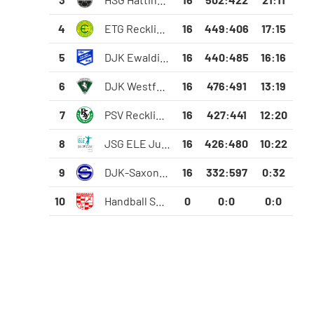
4
ETG Recklinghausen
16
449
:
406
17:15
5
DJK Ewaldi Aplerbeck
16
440
:
485
16:16
6
DJK Westfalia Welper
16
476
:
491
13:19
7
PSV Recklinghausen
16
427
:
441
12:20
8
JSG ELE Junior Team 3
16
426
:
480
10:22
9
DJK-Saxonia Dortmund
16
332
:
597
0:32
10
Handball SV Westerholt
0
0
:
0
0:0