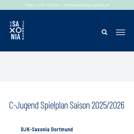
Zum
Telefon: 0231 – 55 10 50
|
info@handball.djk-saxonia.de
Inhalt
springen
C-Jugend Spielplan Saison 2025/2026
DJK-Saxonia Dortmund